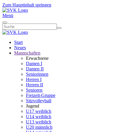
Zum Hauptinhalt springen
Menü
Start
Neues
Mannschaften
Erwachsene
Damen I
Damen II
Seniorinnen
Herren I
Herren II
Senioren
Freizeit-Gruppe
Sitzvolleyball
Jugend
U17 weiblich
U14 weiblich
U13 weiblich
U20 männlich