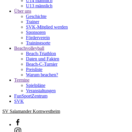
U14 männlich
U13 männlich
Über uns
Geschichte
Trainer
SVK-Mitglied werden
Sponsoren
Förderverein
Trainingsorte
Beachvolleyball
Beach-Triathlon
Daten und Fakten
Beach-C-Turnier
Preisliste
Warum beachen?
Termine
Spielpläne
Veranstaltungen
FunSportZentrum
SVK
SV Salamander Kornwestheim