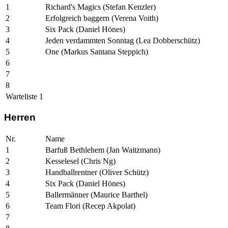
1
Richard's Magics (Stefan Kenzler)
2
Erfolgreich baggern (Verena Voith)
3
Six Pack (Daniel Hönes)
4
Jeden verdammten Sonntag (Lea Dobberschütz)
5
One (Markus Santana Steppich)
6
7
8
Warteliste 1
Herren
Nr.
Name
1
Barfuß Bethlehem (Jan Waitzmann)
2
Kesselesel (Chris Ng)
3
Handballrentner (Oliver Schütz)
4
Six Pack (Daniel Hönes)
5
Ballermänner (Maurice Barthel)
6
Team Flori (Recep Akpolat)
7