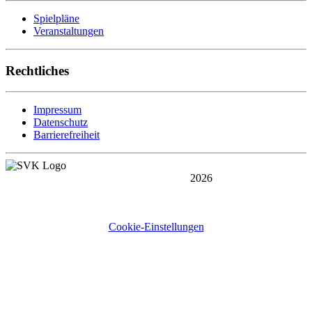
Spielpläne
Veranstaltungen
Rechtliches
Impressum
Datenschutz
Barrierefreiheit
Copyright © 1969 -
2026
SV Salamander Kornwestheim 1894 e.V. - Abteilung Volleyball
Bogenstraße 35 - 70806 Kornwestheim
Cookie-Einstellungen