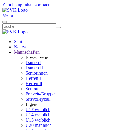
Zum Hauptinhalt springen
Menü
Start
Neues
Mannschaften
Erwachsene
Damen I
Damen II
Seniorinnen
Herren I
Herren II
Senioren
Freizeit-Gruppe
Sitzvolleyball
Jugend
U17 weiblich
U14 weiblich
U13 weiblich
U20 männlich