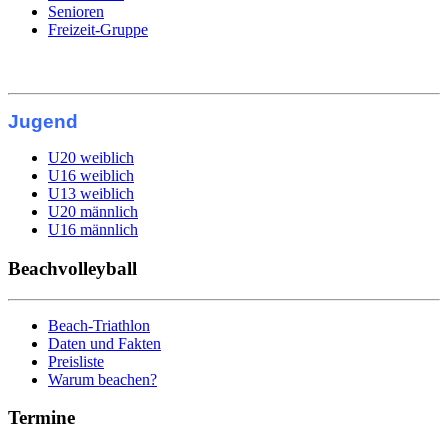
Senioren
Freizeit-Gruppe
Jugend
U20 weiblich
U16 weiblich
U13 weiblich
U20 männlich
U16 männlich
Beachvolleyball
Beach-Triathlon
Daten und Fakten
Preisliste
Warum beachen?
Termine