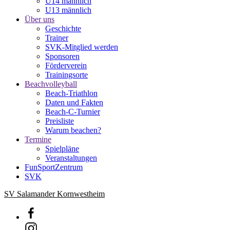
U14 männlich
U13 männlich
Über uns
Geschichte
Trainer
SVK-Mitglied werden
Sponsoren
Förderverein
Trainingsorte
Beachvolleyball
Beach-Triathlon
Daten und Fakten
Beach-C-Turnier
Preisliste
Warum beachen?
Termine
Spielpläne
Veranstaltungen
FunSportZentrum
SVK
SV Salamander Kornwestheim