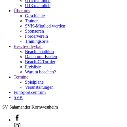
U14 männlich
U13 männlich
Über uns
Geschichte
Trainer
SVK-Mitglied werden
Sponsoren
Förderverein
Trainingsorte
Beachvolleyball
Beach-Triathlon
Daten und Fakten
Beach-C-Turnier
Preisliste
Warum beachen?
Termine
Spielpläne
Veranstaltungen
FunSportZentrum
SVK
SV Salamander Kornwestheim