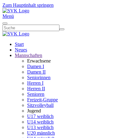
Zum Hauptinhalt springen
Menü
Start
Neues
Mannschaften
Erwachsene
Damen I
Damen II
Seniorinnen
Herren I
Herren II
Senioren
Freizeit-Gruppe
Sitzvolleyball
Jugend
U17 weiblich
U14 weiblich
U13 weiblich
U20 männlich