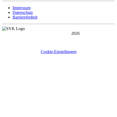
Impressum
Datenschutz
Barrierefreiheit
Copyright © 1969 -
2026
SV Salamander Kornwestheim 1894 e.V. - Abteilung Volleyball
Bogenstraße 35 - 70806 Kornwestheim
Cookie-Einstellungen